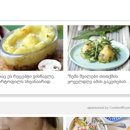
რაც ეს რეცეპტი ვისწავლე,
"ჩემი შვილები თითქმის
არტოფილს სხვანაირად
ყოველდღე ამის გაკეთებას
ღარც ვამზადებ... სასწაულია" -
მთხოვენ, გიჟდებიან ისე
ოკოსა და კარტოფილის
უყვართ..." - ახალი
ობრაწულა
კარტოფილი მწვანილით
sponsored by
ContentRoo