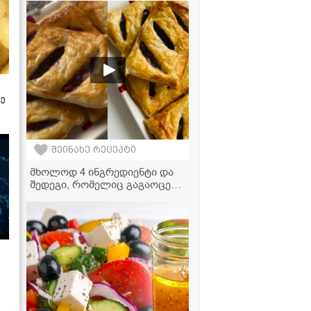
დაიმსახურა... გიზიარებთ
რეცეპტს! - ფუნთუშების
ვიდეორეცეპტი
ზე
შეინახე რეცეპტი
მხოლოდ 4 ინგრედიენტი და
შედეგი, რომელიც გაგაოცებთ
- ალუბლის ღვეზელის
რეცეპტი