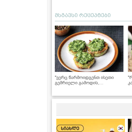
მსგავსი რეცეპტები
"ვერც წარმოიდგენთ ისეთი
"
გემრიელი გამოდის,
კ
აუცილებლად უნდა სცადოთ!" -
ა
ყაბაყი ქინძისა და პიტნის
ს
პესტოთი
მ