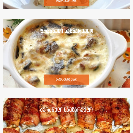
რეცეპტები
ფრანგული სამზარეულო
რეცეპტები
ბერძნული სამზარეულო