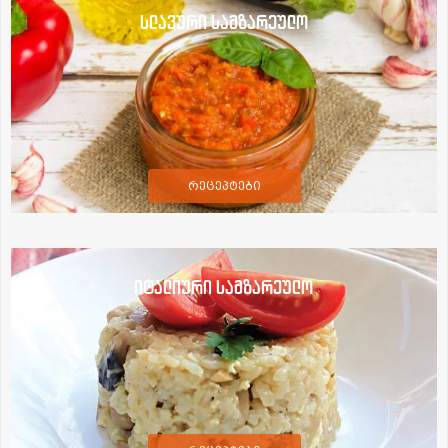
სლავური სამზარეულო
რეცეპტები
იტალიური სამზარეულო