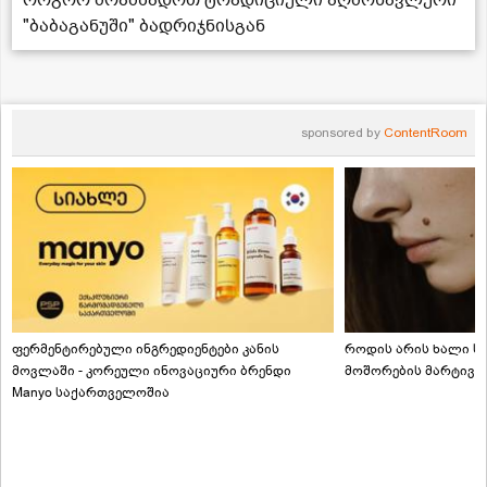
როგორ მოამზადოთ ტრადიციული აღმოსავლური
"ბაბაგანუში" ბადრიჯნისგან
sponsored by
ContentRoom
ფერმენტირებული ინგრედიენტები კანის
როდის არის ხალი სა
მოვლაში - კორეული ინოვაციური ბრენდი
მოშორების მარტივი
Manyo საქართველოშია