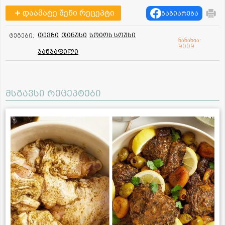
დაამატე შენი რეცეპტი
გაზიარება
თევზი
თინუსი
სოიოს სოუსი
ტეგები:
ნანახია:
9009
ჯანჯაფილი
მსგავსი რეცეპტები