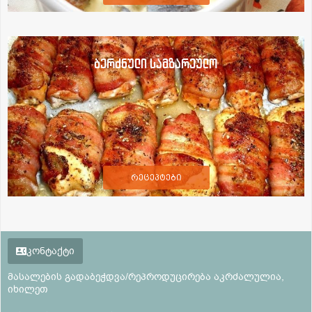
ბერძნული სამზარეულო
რეცეპტები
კონტაქტი
მასალების გადაბეჭდვა/რეპროდუცირება აკრძალულია,
იხილეთ