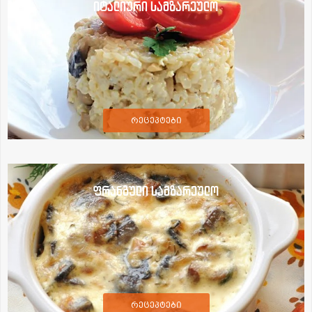
იტალიური სამზარეულო
რეცეპტები
ფრანგული სამზარეულო
რეცეპტები