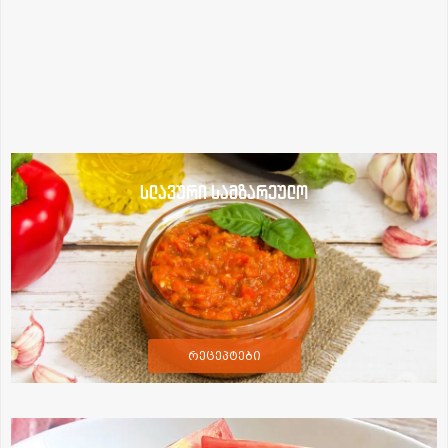
სლავური სამზარეულო
რეცეპტები