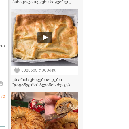
პანაკოტა თქვენი საყვარელი
დესერტი გახდება“ -
მკითხველის რეცეპტი
ლი
შეინახე რეცეპტი
ეს არის უნივერსალური
"გიგანტური" ბლინის რეცეპტი,
რომელიც შეგიძლიათ
მოამზადოთ როგორც
370
ტკბილი, ასევე მარილიანი
გულსართით