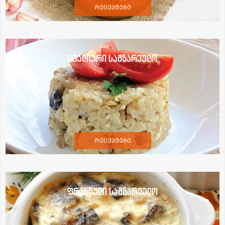
რეცეპტები
იტალიური სამზარეულო
რეცეპტები
ფრანგული სამზარეულო