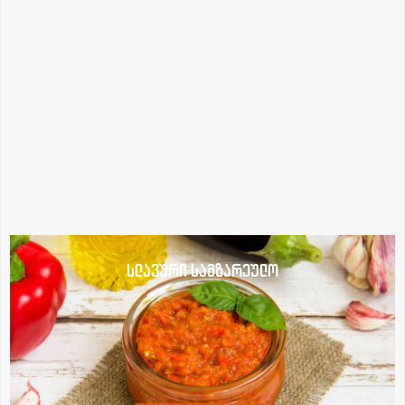
სლავური სამზარეულო