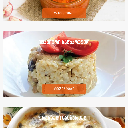
რეცეპტები
იტალიური სამზარეულო
რეცეპტები
ფრანგული სამზარეულო