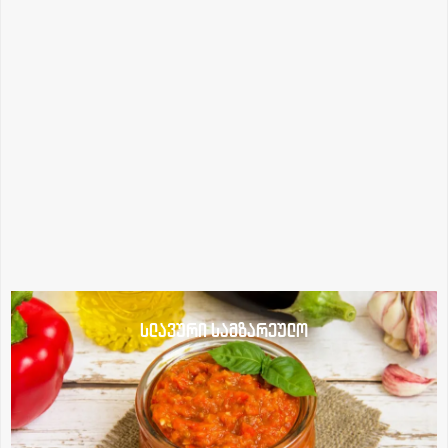
სლავური სამზარეულო