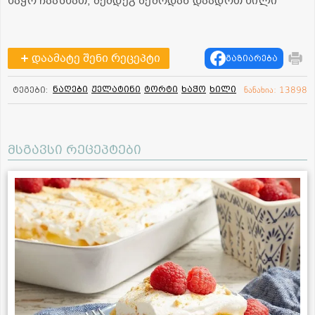
ხაჭო ჩაასხათ, შემდეგ ზემოდან დაადოთ ხილი
დაამატე შენი რეცეპტი
გაზიარება
ნაღები
ჟელატინი
ტორტი
ხაჭო
ხილი
ტეგები:
ნანახია: 13898
მსგავსი რეცეპტები