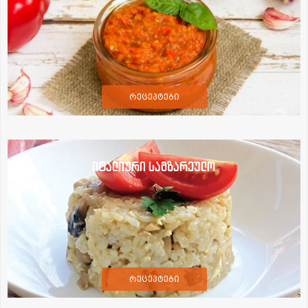
რეცეპტები
იტალიური სამზარეულო
რეცეპტები