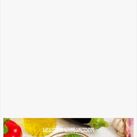
სლავური სამზარეულო