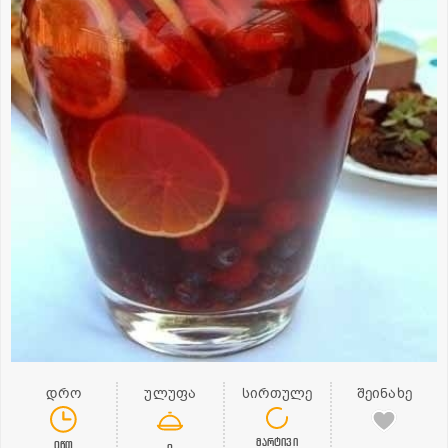
დრო
ულუფა
სირთულე
შეინახე
მარტივი
0წთ
0