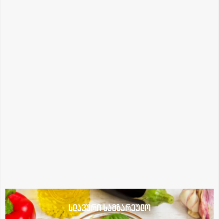
სლავური სამზარეულო