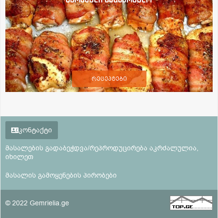
რეცეპტები
კონტაქტი
მასალების გადაბეჭდვა/რეპროდუცირება აკრძალულია,
იხილეთ
მასალის გამოყენების პირობები
© 2022 Gemrielia.ge