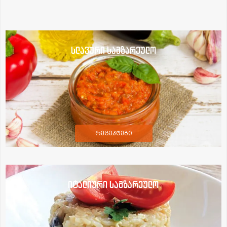
სლავური სამზარეულო
რეცეპტები
იტალიური სამზარეულო