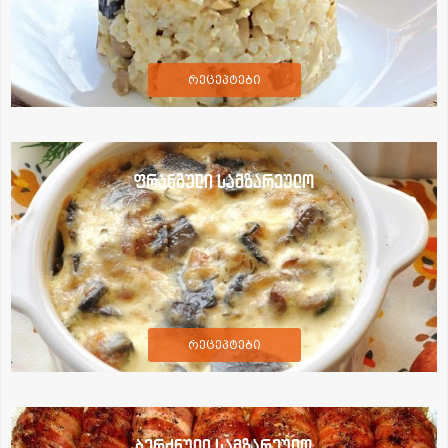
რეცეპტები
ფრანგული სამზარეულო
რეცეპტები
ბერძნული სამზარეულო