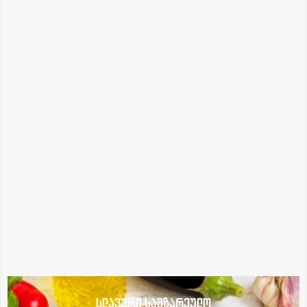
სლავური სამზარეულო