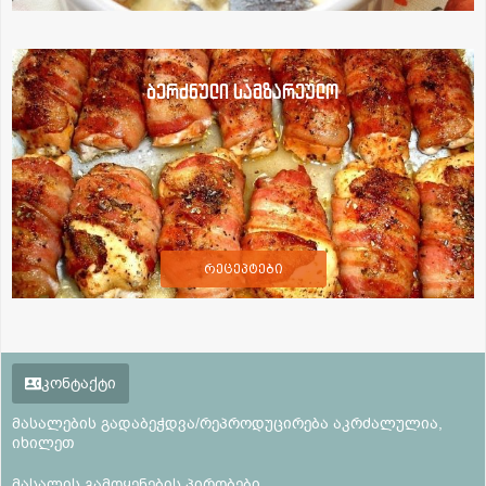
ბერძნული სამზარეულო
რეცეპტები
კონტაქტი
მასალების გადაბეჭდვა/რეპროდუცირება აკრძალულია,
იხილეთ
მასალის გამოყენების პირობები