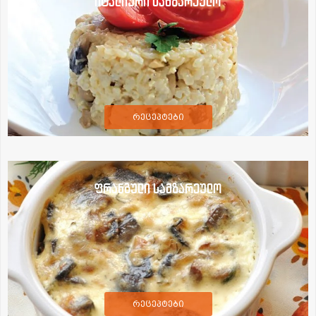
იტალიური სამზარეულო
რეცეპტები
ფრანგული სამზარეულო
რეცეპტები