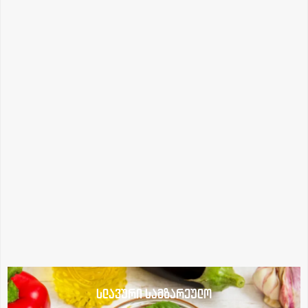
სლავური სამზარეულო