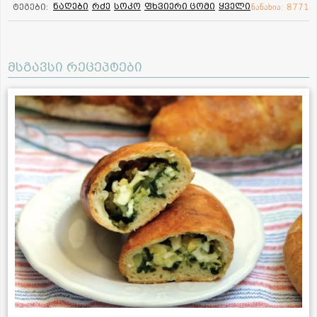
ნაღები
რძე
სოკო
ფხვიერი ცომი
ყველი
ტეგები:
ნანახია: 8771
მსგავსი რეცეპტები