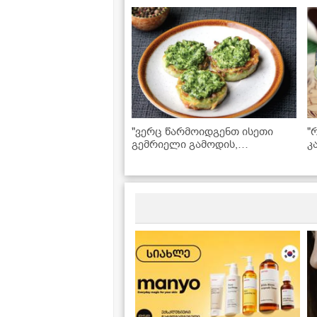
"ვერც წარმოიდგენთ ისეთი
"
გემრიელი გამოდის,
კ
აუცილებლად უნდა სცადოთ!" -
ა
ყაბაყი ქინძისა და პიტნის
ს
პესტოთი
მ