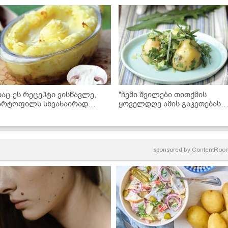
რაც ეს რეცეპტი ვისწავლე,
"ჩემი შვილები თითქმის
არტოფილს სხვანაირად
ყოველდღე ამის გაკეთებას
ღარც ვამზადებ... სასწაულია" -
მთხოვენ, გიჟდებიან ისე
ოკოსა და კარტოფილის
უყვართ..." - ახალი
ობრაწულა
კარტოფილი მწვანილით
sponsored by
ContentRoo