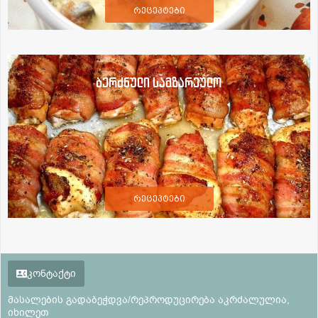
რეცეპტები
ბერძნული სამზარეულო
რეცეპტები
კონტაქტი
მასალების გადაბეჭდვა/რეპროდუცირება აკრძალულია,
იხილეთ