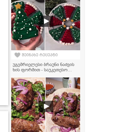
შეინახე რეცეპტი
უგემრიელესი ბრაუნი ნაძვის
ხის ფორმით - საუკეთესო
დესერტი საახალწლო სუფრის
გასაფორმებლად