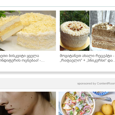
სეთი ბისკვიტი ყველა
მოგიტანეთ ახალი რეცეპტი -
ონდიტერის ოცნებაა! -
„რაფაელო“ + „სნიკერსი“ და
აგიმხელთ რეცეპტს
ახალი ნამცხვარიც მზად არი
sponsored by
ContentRoo