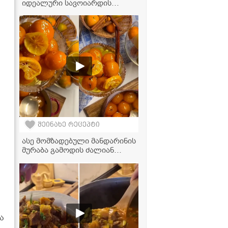
იდეალური სავოიარდის
ჩხირები ბიუჯეტურად - ნაბიჯ-
ნაბიჯ რეცეპტი
ტირამისუსთვის
შეინახე რეცეპტი
ასე მომზადებული მანდარინის
მურაბა გამოდის ძალიან
არომატული, მსუბუქად მჟავე
და აქვს ნაზი ციტრუსის
სიტკბო
ა