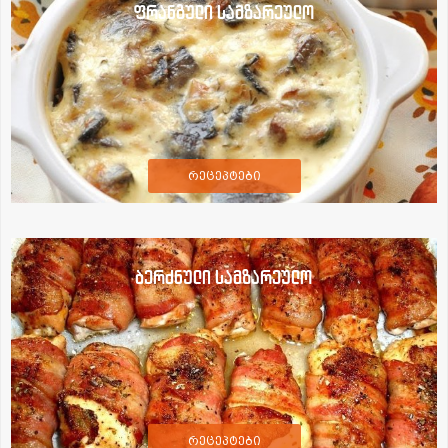
ფრანგული სამზარეულო
რეცეპტები
ბერძნული სამზარეულო
რეცეპტები