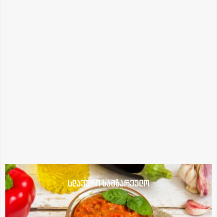
სლავური სამზარეულო