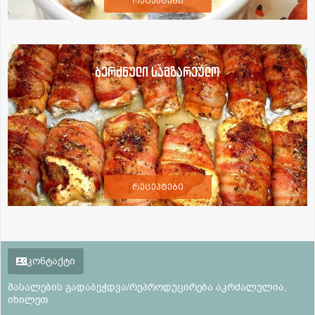
რეცეპტები
ბერძნული სამზარეულო
რეცეპტები
კონტაქტი
მასალების გადაბეჭდვა/რეპროდუცირება აკრძალულია,
იხილეთ