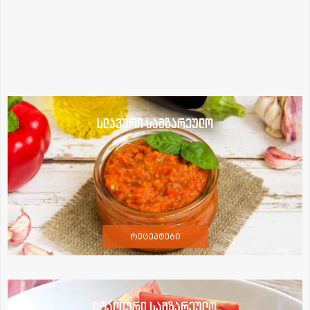
სლავური სამზარეულო
რეცეპტები
იტალიური სამზარეულო