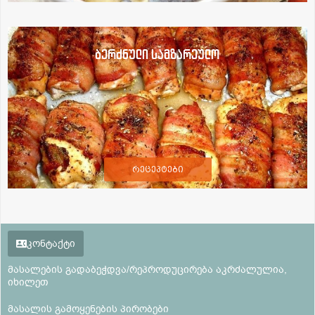
ბერძნული სამზარეულო
რეცეპტები
კონტაქტი
მასალების გადაბეჭდვა/რეპროდუცირება აკრძალულია,
იხილეთ
მასალის გამოყენების პირობები