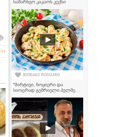
სამარხვო კაკაოს კექსი
994
შეინახე რეცეპტი
"მარტივი, ნოყიერი და
საოცრად გემრიელი პელმენი
ნაღებითა და ყველით!
მომზადება სულ რამდენიმე
წუთს მოითხოვს, იდეალური
სწრაფი სადილია!" - პელმენის
ვიდეორეცეპტი