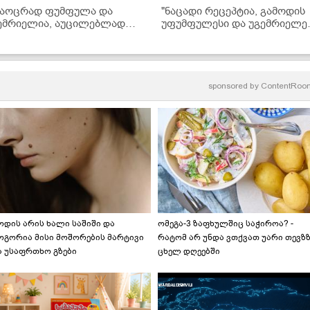
საოცრად ფუმფულა და
"ნაცადი რეცეპტია, გამოდის
ემრიელია, აუცილებლად
უფუმფულესი და უგემრიელეს
ცადეთ მომზადება!" -
- მოამზადეთ იაპონური
კრაინული ხაჭოს კვერების
ოლადები მარტივად
ეცეპტი
sponsored by
ContentRoo
ოდის არის ხალი საშიში და
ომეგა-3 ზაფხულშიც საჭიროა? -
ოგორია მისი მოშორების მარტივი
რატომ არ უნდა ვთქვათ უარი თევზ
ა უსაფრთხო გზები
ცხელ დღეებში