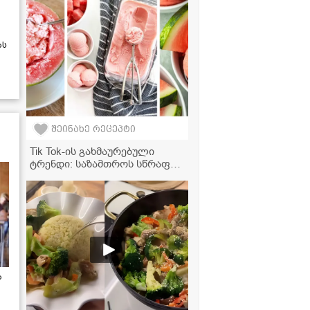
ას
შეინახე რეცეპტი
Tik Tok-ის გახმაურებული
ტრენდი: საზამთროს სწრაფი
ნაყინის რეცეპტი 3
ინგრედიენტით
ა