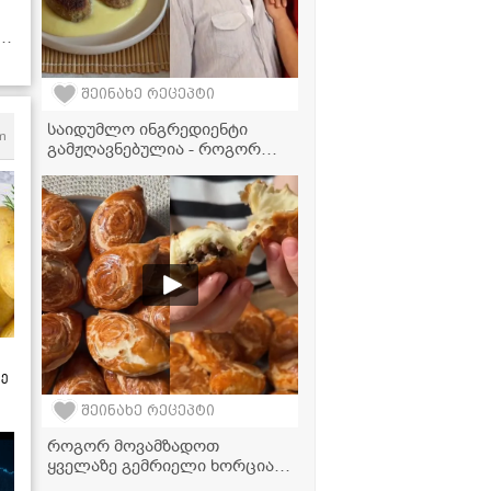
ი"
შეინახე რეცეპტი
საიდუმლო ინგრედიენტი
m
გამჟღავნებულია - როგორ
ამზადებს "ჩცდ"-ს ნინა დათოს
საყვარელ კატლეტებს?
ზე
შეინახე რეცეპტი
როგორ მოვამზადოთ
ყველაზე გემრიელი ხორციანი
ღვეზელები სახლში? -