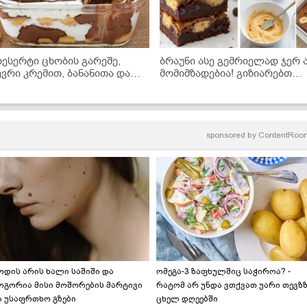
დესერტი ცხობის გარეშე,
ბრაუნი ასე გემრიელად ჯერ 
ევრი კრემით, ბანანითა და
მომიმზადებია! გიზიარებთ
ოკოლადით... მზადდება
მარტივ რეცეპტს
ალიან მარტივად და არის
გემრიელესი!" - ნამცხვრის
იდეორეცეპტი
sponsored by
ContentRoo
ოდის არის ხალი საშიში და
ომეგა-3 ზაფხულშიც საჭიროა? -
ოგორია მისი მოშორების მარტივი
რატომ არ უნდა ვთქვათ უარი თევზ
ა უსაფრთხო გზები
ცხელ დღეებში