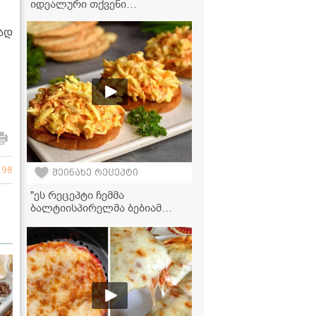
იდეალური თქვენი
სადღესასწაულო
ნამცხვრებისთვის!
ად
198
შეინახე რეცეპტი
"ეს რეცეპტი ჩემმა
ბალტიისპირელმა ბებიამ
დაგვიტოვა ოჯახში -
გადასარევია როგორც
საუზმედ, ისე
წასახემსებლადაც და თან შავ
პურსაც ძალიან უხდება" -
მკითხველის ვიდეორეცეპტი