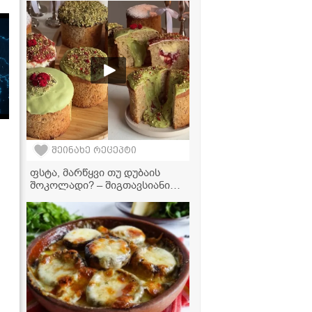
ასეთი გემრიელი ჯერ
არაფერი გაგისინჯავთ!
შეინახე რეცეპტი
ფსტა, მარწყვი თუ დუბაის
შოკოლადი? – შიგთავსიანი
პასკები, რომლებმაც
სოციალური ქსელები
დაიპყრო!