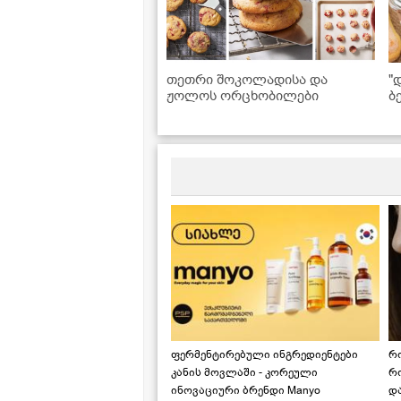
თეთრი შოკოლადისა და
"
ჟოლოს ორცხობილები
ბ
შ
ძ
უ
ვ
ფერმენტირებული ინგრედიენტები
რ
კანის მოვლაში - კორეული
რ
ინოვაციური ბრენდი Manyo
დ