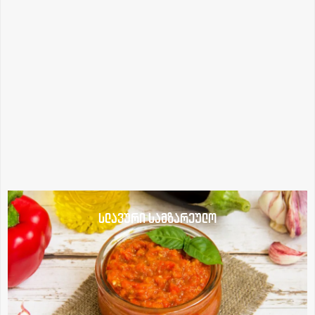
სლავური სამზარეულო