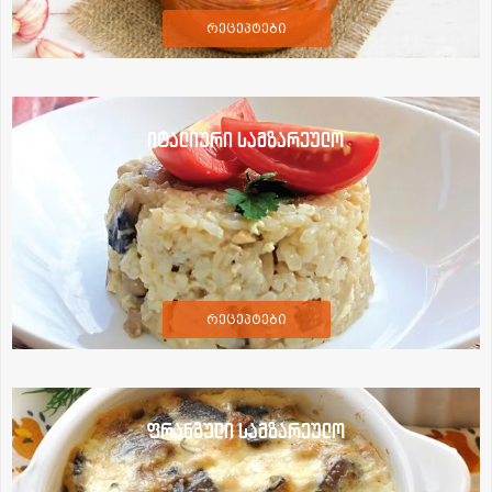
რეცეპტები
იტალიური სამზარეულო
რეცეპტები
ფრანგული სამზარეულო