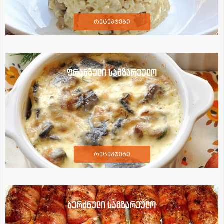
რეცეპტები
ფრანგული სამზარეულო
რეცეპტები
ბერძნული სამზარეულო