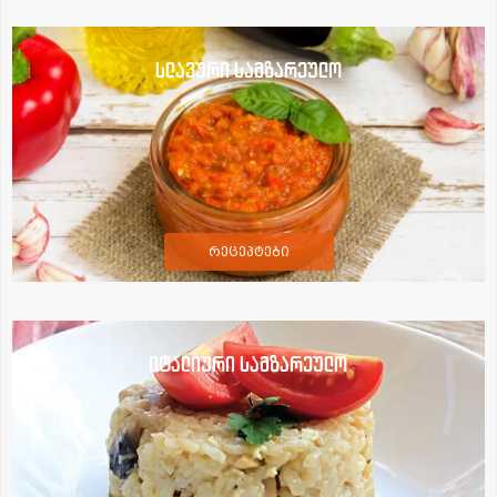
სლავური სამზარეულო
რეცეპტები
იტალიური სამზარეულო