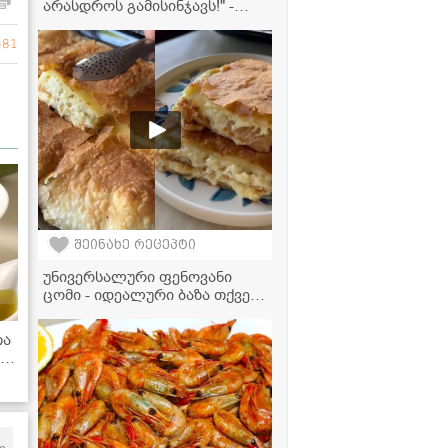
არასდროს გამისინჯავს!" -
ღორის ნეკნების მომზადება
აეროგრილში
381
შეინახე რეცეპტი
უნივერსალური ფენოვანი
ცომი - იდეალური ბაზა თქვენი
საყვარელი ხაჭაპურის,
კრუასანებისა და
თა
ნამცხვრებისთვის!
ა