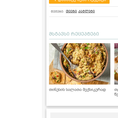
თევზი
კატლეტი
ტეგები:
მსგავსი რეცეპტები
თინუსის სალათა მექსიკურად
თ
წ
გ
ყ