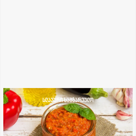
სლავური სამზარეულო