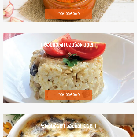
რეცეპტები
იტალიური სამზარეულო
რეცეპტები
ფრანგული სამზარეულო