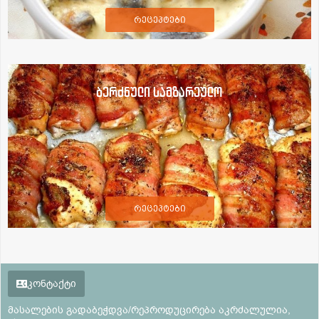
რეცეპტები
ბერძნული სამზარეულო
რეცეპტები
კონტაქტი
მასალების გადაბეჭდვა/რეპროდუცირება აკრძალულია,