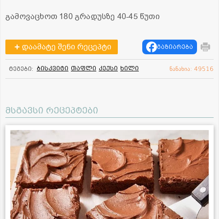
გამოვაცხოთ 180 გრადუსზე 40-45 წუთი
დაამატე შენი რეცეპტი
გაზიარება
ბისკვიტი
თაფლი
კექსი
ხილი
ტეგები:
ნანახია: 49516
მსგავსი რეცეპტები