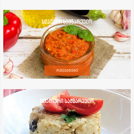
სლავური სამზარეულო
რეცეპტები
იტალიური სამზარეულო