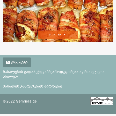
რეცეპტები
კონტაქტი
მასალების გადაბეჭდვა/რეპროდუცირება აკრძალულია,
იხილეთ
მასალის გამოყენების პირობები
© 2022 Gemrielia.ge