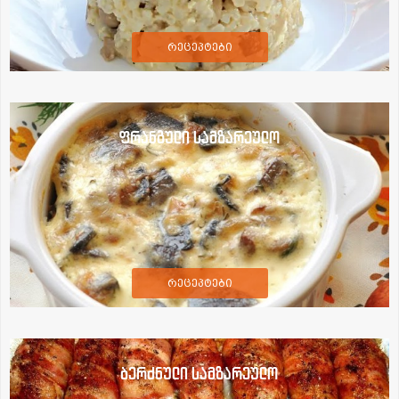
რეცეპტები
ფრანგული სამზარეულო
რეცეპტები
ბერძნული სამზარეულო