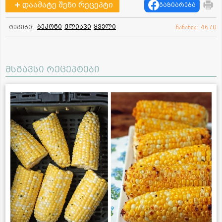
დაამატე შენი რეცეპტი
გაზიარება
ბეკონი
ქლიავი
ყველი
ტეგები:
ნანახია: 4670
მსგავსი რეცეპტები