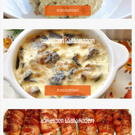
რეცეპტები
ფრანგული სამზარეულო
რეცეპტები
ბერძნული სამზარეულო