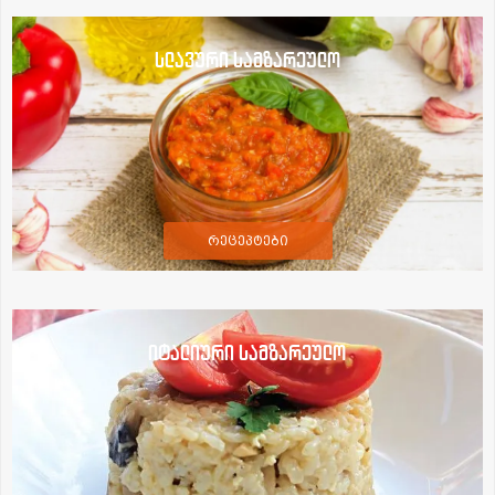
სლავური სამზარეულო
რეცეპტები
იტალიური სამზარეულო