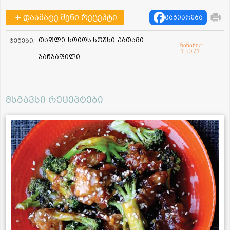
დაამატე შენი რეცეპტი
გაზიარება
თაფლი
სოიოს სოუსი
ქათამი
ტეგები:
ნანახია:
13071
ჯანჯაფილი
მსგავსი რეცეპტები