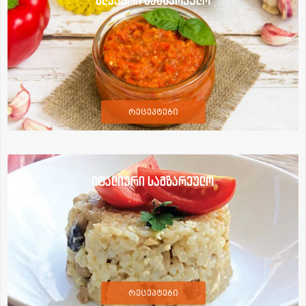
სლავური სამზარეულო
რეცეპტები
იტალიური სამზარეულო
რეცეპტები