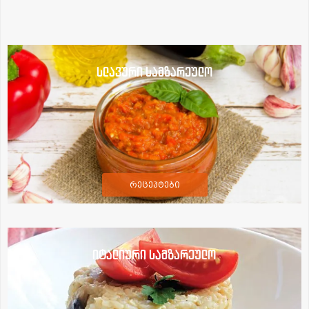
სლავური სამზარეულო
რეცეპტები
იტალიური სამზარეულო