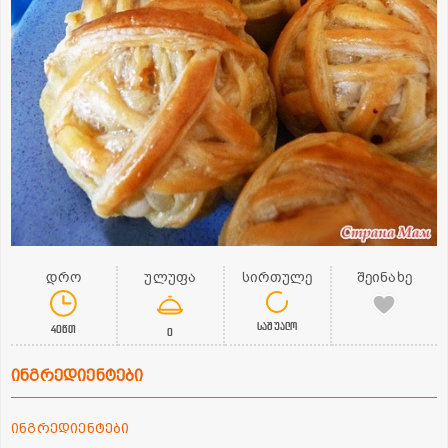
დრო
ულუფა
სირთულე
შეინახე
საშუალო
40წთ
0
ინგრედიენტები
ინგრედიენტები