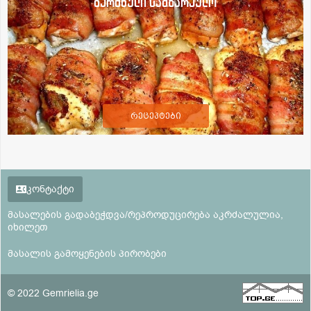
ბერძნული სამზარეულო
რეცეპტები
კონტაქტი
მასალების გადაბეჭდვა/რეპროდუცირება აკრძალულია,
იხილეთ
მასალის გამოყენების პირობები
© 2022 Gemrielia.ge