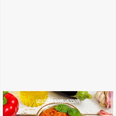
სლავური სამზარეულო