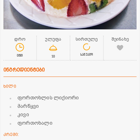
დრო
ულუფა
სირთულე
შეინახე
საშუალო
0წთ
10
ინგრედიენტები
ხილი
ფორთოხლის ლიქიორი
მარწყვი
კივი
ფორთოხალი
კრემი: