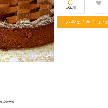
საშუალო
დაამატე შენი რეცეპტ
ცოცხალი