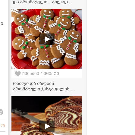
და არომატული... ახლად
შეკმაზულ მწვანე ტყემალს
მოგაგონებთ" - ფეიხოას
საწებლის ვიდეორეცეპტი
ტი
შეინახე რეცეპტი
რბილი და ძალიან
არომატული ჯანჯაფილის
ორცხობილების უმარტივესი
რეცეპტი
475