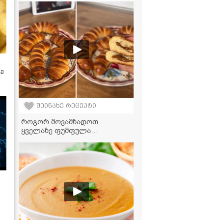
ზე
შეინახე რეცეპტი
როგორ მოვამზადოთ
ყველაზე ფუმფულა
ფუნთუშები შესქელებული
რძის შიგთავსით - უმარტივესი
რეცეპტი!