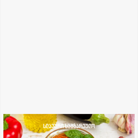
სლავური სამზარეულო