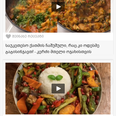
შეინახე რეცეპტი
საუკეთესო ქათმის ჩაშუშული, რაც კი ოდესმე
გაგისინჯავთ! - კერძი მთელი ოჯახისთვის