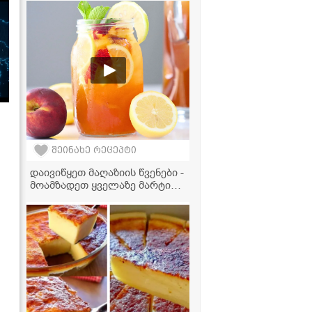
გაქვს და მაცივარში თითქმის
არაფერია
შეინახე რეცეპტი
დაივიწყეთ მაღაზიის წვენები -
მოამზადეთ ყველაზე მარტივი
და გემრიელი ატმის
ლიმონათი სახლში!