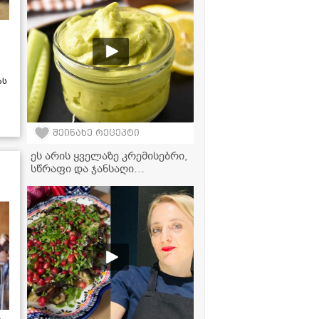
გამოდის
ას
შეინახე რეცეპტი
ეს არის ყველაზე კრემისებრი,
სწრაფი და ჯანსაღი
ავოკადოს მაიონეზის
რეცეპტი, რომელის
მომზადებასაც სულ რაღაც 2
წუთში სჭირდება!