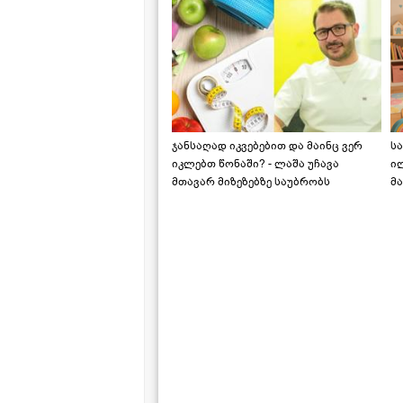
ჯანსაღად იკვებებით და მაინც ვერ
ს
იკლებთ წონაში? - ლაშა უჩავა
ი
მთავარ მიზეზებზე საუბრობს
მა
"ს
ს