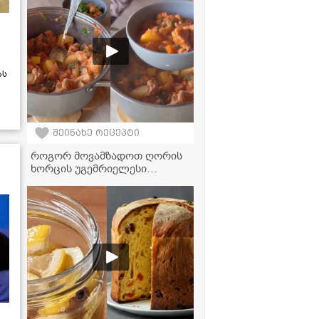
ას
შეინახე რეცეპტი
როგორ მოვამზადოთ ღორის
ხორცის უგემრიელესი
ჩაშუშული ბოსტნეულით? -
ძალიან გემრიელი და
მარტივი რეცეპტი