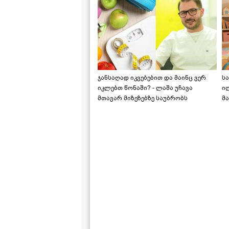
ჯანსაღად იკვებებით და მაინც ვერ
ს
იკლებთ წონაში? - ლაშა უჩავა
ი
მთავარ მიზეზებზე საუბრობს
მა
"ს
ს