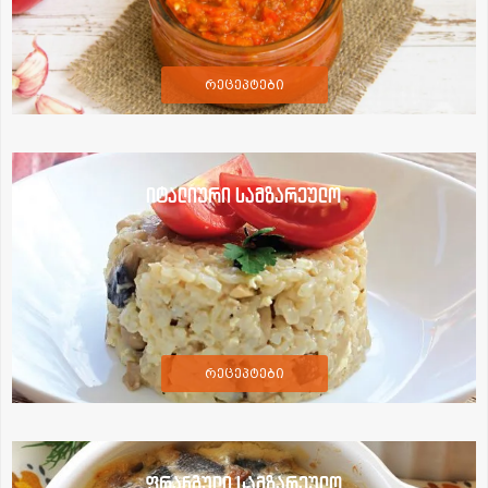
რეცეპტები
იტალიური სამზარეულო
რეცეპტები
ფრანგული სამზარეულო