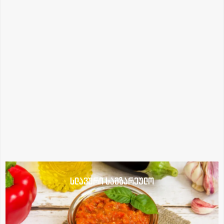
სლავური სამზარეულო