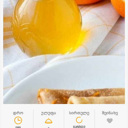
დრო
ულუფა
სირთულე
შეინახე
მარტივი
0წთ