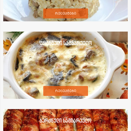
რეცეპტები
ფრანგული სამზარეულო
რეცეპტები
ბერძნული სამზარეულო