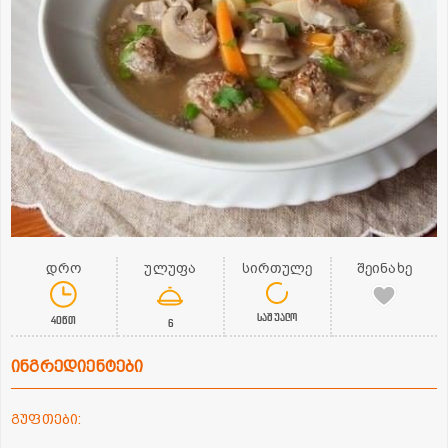
დრო
ულუფა
სირთულე
შეინახე
საშუალო
40წთ
6
ინგრედიენტები
გუფთები: