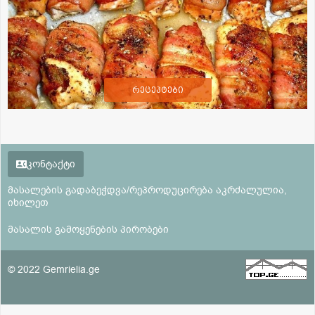
რეცეპტები
კონტაქტი
მასალების გადაბეჭდვა/რეპროდუცირება აკრძალულია,
იხილეთ
მასალის გამოყენების პირობები
© 2022 Gemrielia.ge