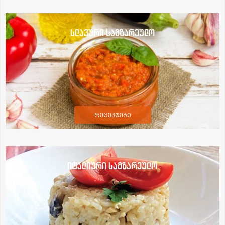
სლავური სამზარეულო
რეცეპტები
იტალიური სამზარეულო