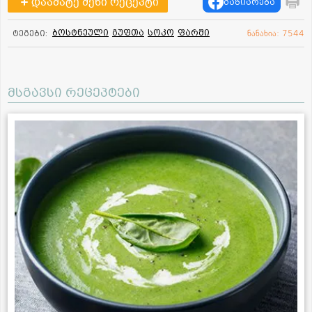
დაამატე შენი რეცეპტი
გაზიარება
ბოსტნეული
გუფთა
სოკო
ფარში
ტეგები:
ნანახია: 7544
მსგავსი რეცეპტები