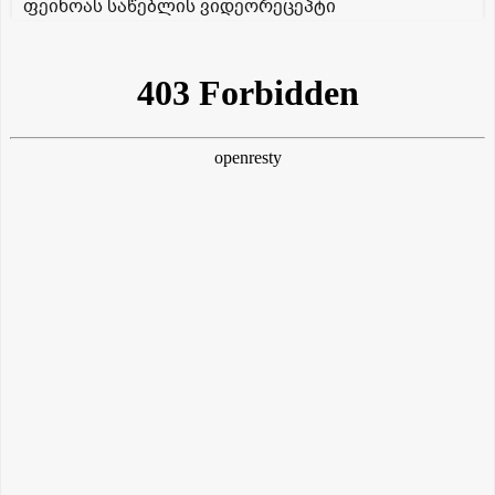
ფეიხოას საწებლის ვიდეორეცეპტი