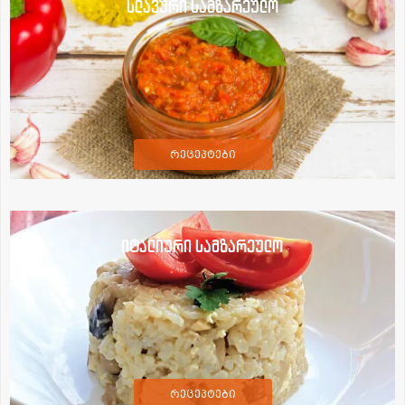
სლავური სამზარეულო
რეცეპტები
იტალიური სამზარეულო
რეცეპტები