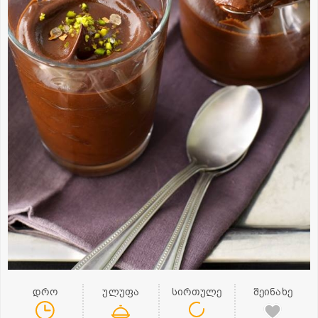
დრო
ულუფა
სირთულე
შეინახე