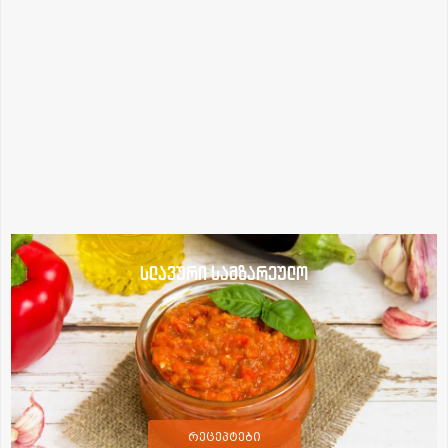
სლავური სამზარეულო
რეცეპტები