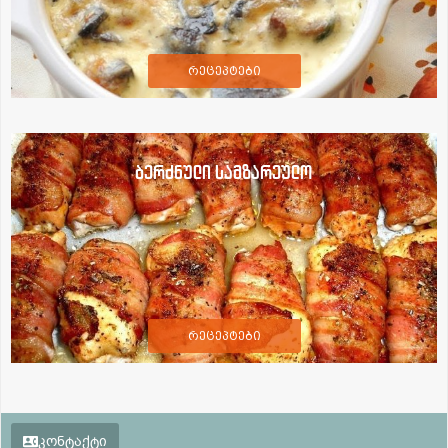
რეცეპტები
ბერძნული სამზარეულო
რეცეპტები
კონტაქტი