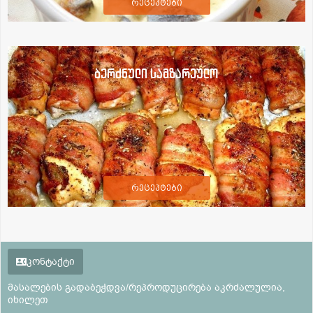
რეცეპტები
ბერძნული სამზარეულო
რეცეპტები
კონტაქტი
მასალების გადაბეჭდვა/რეპროდუცირება აკრძალულია,
იხილეთ