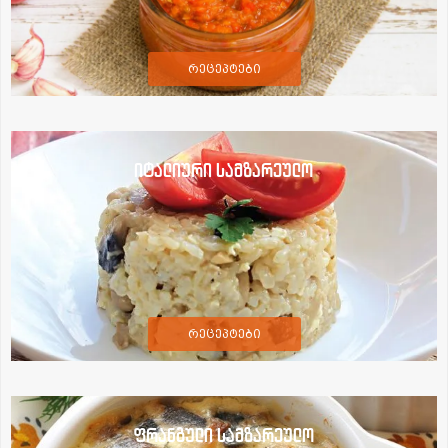
რეცეპტები
იტალიური სამზარეულო
რეცეპტები
ფრანგული სამზარეულო