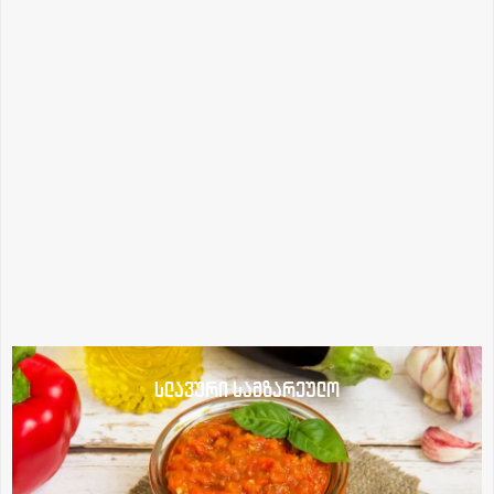
სლავური სამზარეულო