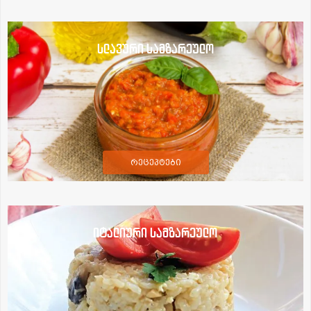
სლავური სამზარეულო
რეცეპტები
იტალიური სამზარეულო