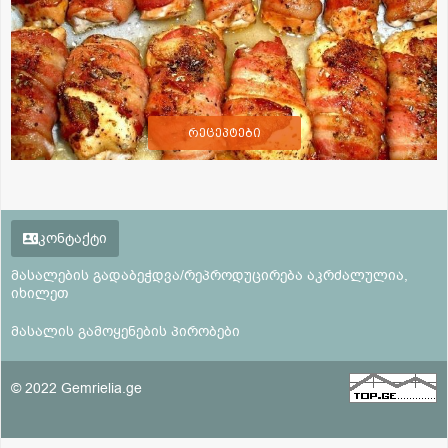
რეცეპტები
კონტაქტი
მასალების გადაბეჭდვა/რეპროდუცირება აკრძალულია,
იხილეთ
მასალის გამოყენების პირობები
© 2022 Gemrielia.ge