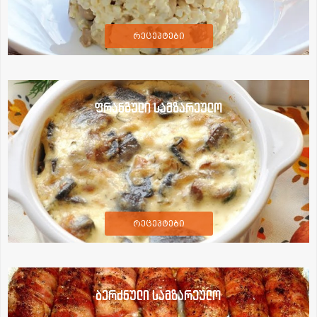
რეცეპტები
ფრანგული სამზარეულო
რეცეპტები
ბერძნული სამზარეულო