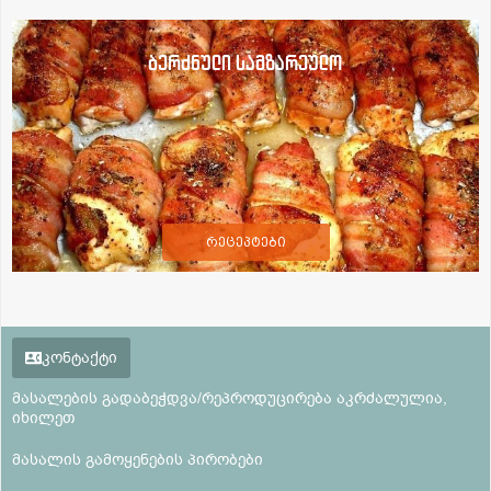
ბერძნული სამზარეულო
რეცეპტები
კონტაქტი
მასალების გადაბეჭდვა/რეპროდუცირება აკრძალულია,
იხილეთ
მასალის გამოყენების პირობები