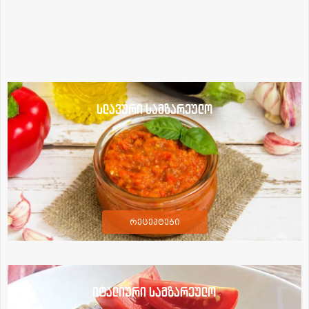
სლავური სამზარეულო
რეცეპტები
იტალიური სამზარეულო