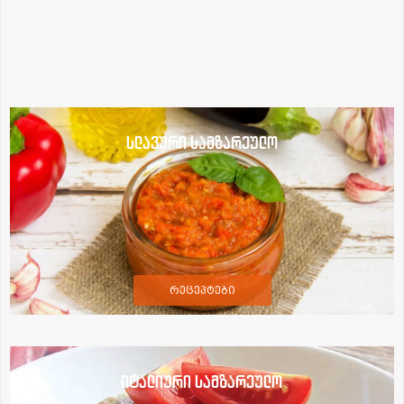
სლავური სამზარეულო
რეცეპტები
იტალიური სამზარეულო