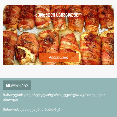
ბერძნული სამზარეულო
რეცეპტები
კონტაქტი
მასალების გადაბეჭდვა/რეპროდუცირება აკრძალულია,
იხილეთ
მასალის გამოყენების პირობები