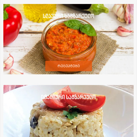
სლავური სამზარეულო
რეცეპტები
იტალიური სამზარეულო