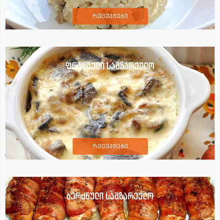
რეცეპტები
ფრანგული სამზარეულო
რეცეპტები
ბერძნული სამზარეულო