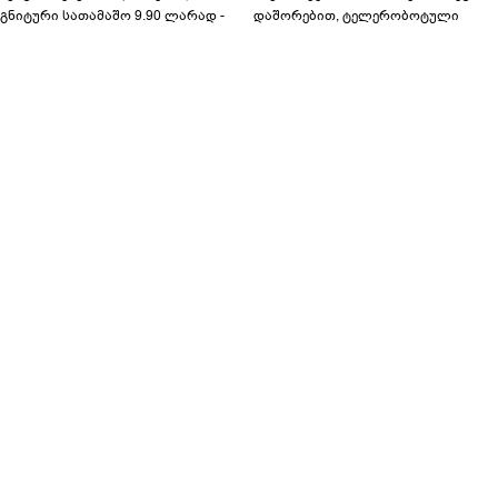
გნიტური სათამაშო 9.90 ლარად -
დაშორებით, ტელერობოტული
აბავშვო კარუსელში" ზღაპრების
ოპერაცია ჩაატარა - ისტორია
ერია დაიწყო
დაწერილია