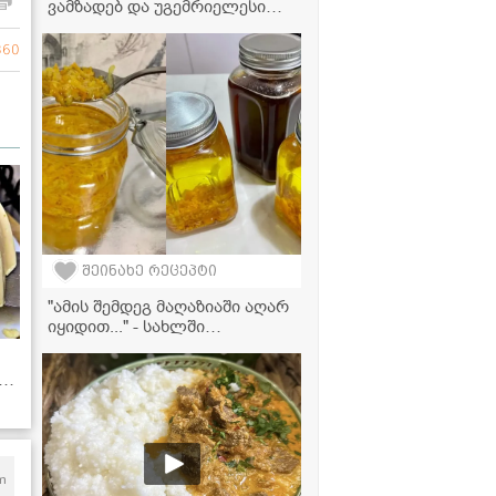
ვამზადებ და უგემრიელესი
გამოდის" - საზამთროს
მურაბის ვიდეორეცეტპი
860
შეინახე რეცეპტი
"ამის შემდეგ მაღაზიაში აღარ
იყიდით..." - სახლში
დამზადებული პასკის
ესენციის რეცეპტი, რომელიც
სასწაულებს ახდენს!
m