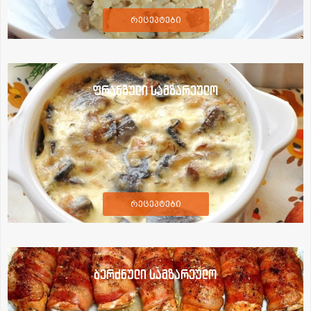
რეცეპტები
ფრანგული სამზარეულო
რეცეპტები
ბერძნული სამზარეულო