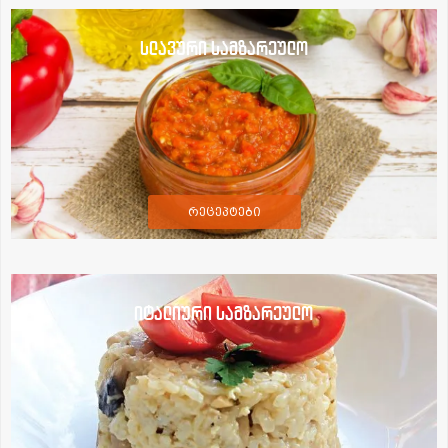
სლავური სამზარეულო
რეცეპტები
იტალიური სამზარეულო