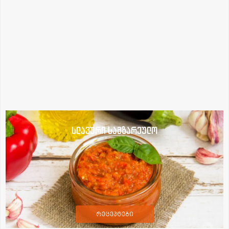
სლავური სამზარეულო
რეცეპტები