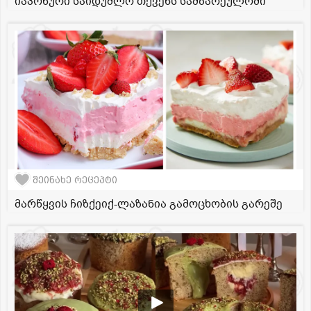
იაპონური საიდუმლო თქვენს სამზარეულოში
შეინახე რეცეპტი
მარწყვის ჩიზქეიქ-ლაზანია გამოცხობის გარეშე