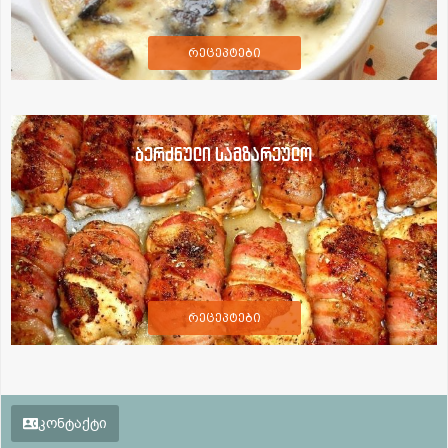
რეცეპტები
ბერძნული სამზარეულო
რეცეპტები
კონტაქტი