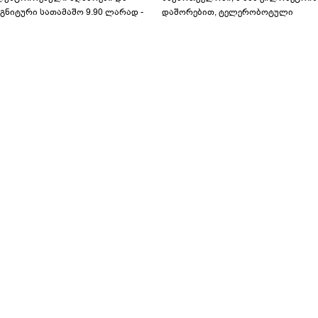
გნიტური სათამაშო 9.90 ლარად -
დაშორებით, ტელერობოტული
აბავშვო კარუსელში" ზღაპრების
ოპერაცია ჩაატარა - ისტორია
ერია დაიწყო
დაწერილია