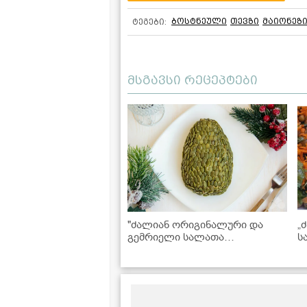
ბოსტნეული
თევზი
მაიონეზ
ტეგები:
მსგავსი რეცეპტები
"ძალიან ორიგინალური და
„
გემრიელი სალათა
ს
საახალწლოდ" - "დრაკონის
მ
კვერცხის" რეცეპტი