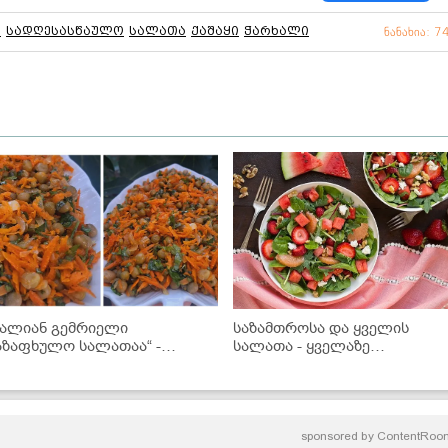
ი
სადღესასწაულო
სალათა
ქაშაყი
ჭარხალი
ნანახია: 7
ძალიან გემრიელი
საზამთროსა და ყველის
აზაფხულო სალათაა“ -
სალათა - ყველაზე
კითხველის რეცეპტი
გემოვნებიანი
ადამიანებისთვის
sponsored by
ContentRoo