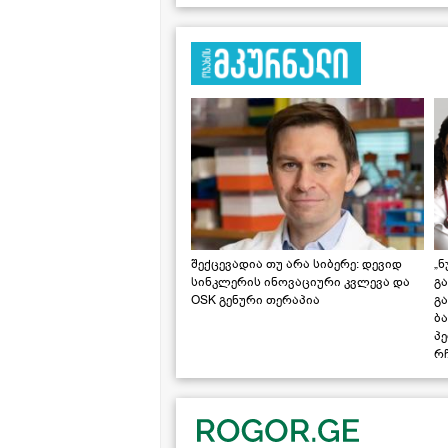
შექცევადია თუ არა სიბერე: დევიდ
„ნ
სინკლერის ინოვაციური კვლევა და
გა
OSK გენური თერაპია
გ
ბა
პ
რჩ