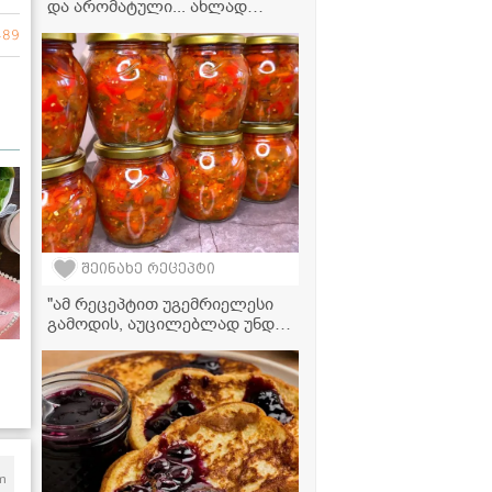
და არომატული... ახლად
შეკმაზულ მწვანე ტყემალს
489
მოგაგონებთ" - ფეიხოას
საწებლის ვიდეორეცეპტი
შეინახე რეცეპტი
"ამ რეცეპტით უგემრიელესი
გამოდის, აუცილებლად უნდა
სცადოთ" - სტაფილოს
კონსერვი მკითხველის
რეცეპტით
m